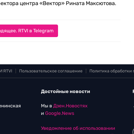
ректора центра «Вектор» Рината Максютова.
дящее. RTVI в Telegram
И RTVI
|
Пользовательское соглашение
|
Политика обработки
Достойные новости
Ленинская
Мы в
Дзен.Новостях
и
Google.News
Уведомление об использовании