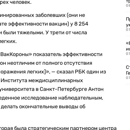
т
рех человек.
0
цинированных заболевших (они не
П
ате эффективности вакцин) у 8 254
у
07
и были тяжелыми. У трети от числа
легких.
«
и
пиВакКороны» показатель эффективности
0
 он неотличим от полного отсутствия
С
оражения легких]», — сказал РБК один из
Г
07
р Института междисциплинарных
университета в Санкт-Петербурге Антон
веденное исследование наблюдательным,
я делать окончательные выводы об
торая была стратегическим партнером центра