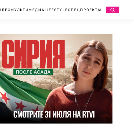
ИДЕО
МУЛЬТИМЕДИА
LIFESTYLE
СПЕЦПРОЕКТЫ