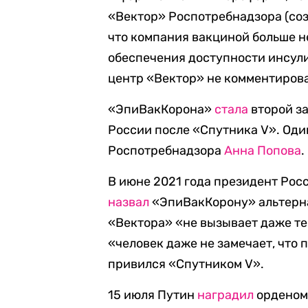
«Вектор» Роспотребнадзора (соз
что компания вакциной больше н
обеспечения доступности инсули
центр «Вектор» не комментиров
«ЭпиВакКорона»
стала
второй з
России после «Спутника V». Оди
Роспотребнадзора
Анна Попова
.
В июне 2021 года президент Рос
назвал
«ЭпиВакКорону» альтернат
«Вектора» «не вызывает даже те
«человек даже не замечает, что 
привился «Спутником V».
15 июля Путин
наградил
орденом 