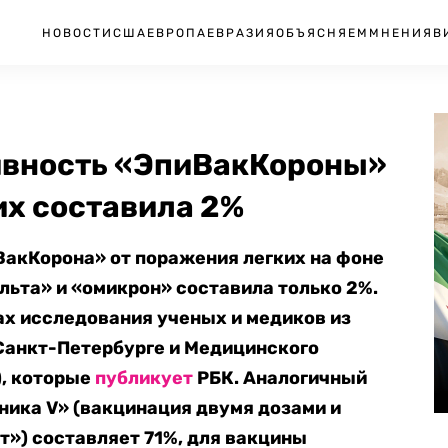
НОВОСТИ
США
ЕВРОПА
ЕВРАЗИЯ
ОБЪЯСНЯЕМ
МНЕНИЯ
В
ивность «ЭпиВакКороны»
их составила 2%
акКорона» от поражения легких на фоне
ьта» и «омикрон» составила только 2%.
тах исследования ученых и медиков из
Санкт-Петербурге и Медицинского
), которые
публикует
РБК. Аналогичный
тника V» (вакцинация двумя дозами и
») составляет 71%, для вакцины