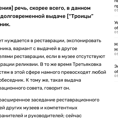
п
п
ния] речь, скорее всего, в данном
0
о долговременной выдаче [“Троицы”
У
ник.
о
0
мет нуждается в реставрации, экспонировать
М
ника, вариант с выдачей в другое
М
05
елями реставрации, если в музее отсутствуют
рации реликвии. В то же время Третьяковка
Э
о
тям в этой сфере намного превосходят любой
05
обеседник. К тому же, такая выдача
ационного совета, говорит он.
 расширенное заседание реставрационного
лей других музеев и компетентных
хранителей и руководителей; сейчас