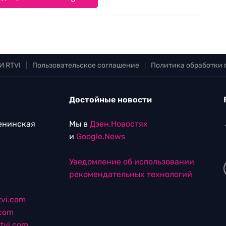
И RTVI
|
Пользовательское соглашение
|
Политика обработки
Достойные новости
Ленинская
Мы в
Дзен.Новостях
и
Google.News
Уведомление об использовании
рекомендательных технологий
vi.com
.com
tvi.com