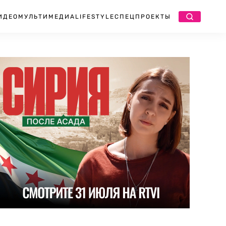
ИДЕО
МУЛЬТИМЕДИА
LIFESTYLE
СПЕЦПРОЕКТЫ