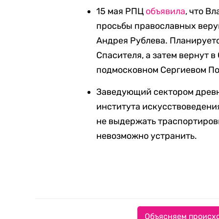
15 мая РПЦ
объявила
, что В
просьбы православных вер
Андрея Рублева. Планируетс
Спасителя, а затем вернут 
подмосковном Сергиевом Поса
Заведующий сектором древн
института искусствоведен
не выдержать траспортиров
невозможно устранить.
Объясняем происхо