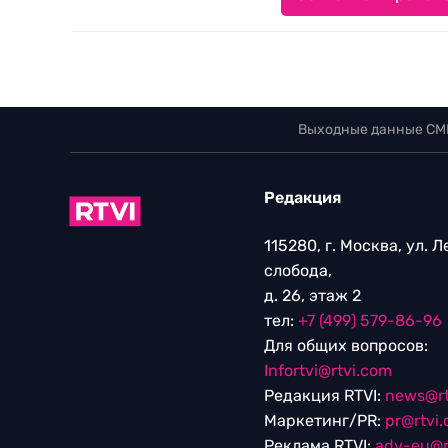
Выходные данные СМ
Редакция
115280, г. Москва, ул. 
слобода,
д. 26, этаж 2
тел:
+7 (499) 579-86-96
Для общих вопросов:
Infortvi@rtvi.com
Редакция RTVI:
news@rt
Маркетинг/PR:
pr@rtvi
Реклама RTVI:
adv-eu@r