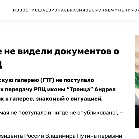
НОВОСТИ
США
ЕВРОПА
ЕВРАЗИЯ
ОБЪЯСНЯЕМ
МНЕНИЯ
В
е не видели документов о
Ц
кую галерею (ГТГ) не поступало
х передачу РПЦ иконы “Троица” Андрея
к в галерее, знакомый с ситуацией.
мая не поступало и нигде не опубликовано”, —
резидента России Владимира Путина первыми