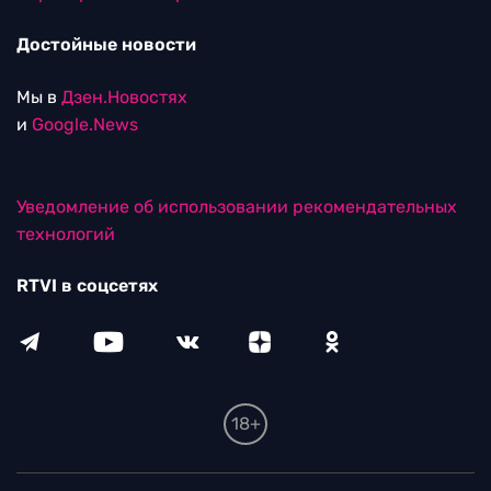
Достойные новости
Мы в
Дзен.Новостях
и
Google.News
Уведомление об использовании рекомендательных
технологий
RTVI в соцсетях
18+