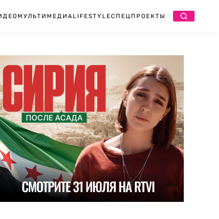
ИДЕО
МУЛЬТИМЕДИА
LIFESTYLE
СПЕЦПРОЕКТЫ