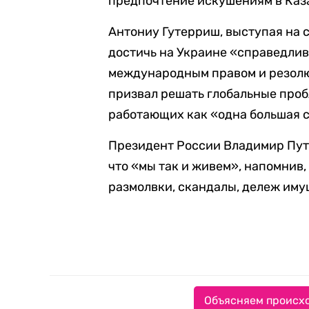
предпочтение искушениям в Каза
Антониу Гутерриш, выступая на
достичь на Украине «справедлив
международным правом и резолю
призвал решать глобальные про
работающих как «одна большая 
Президент России Владимир Пут
что «мы так и живем», напомнив,
размолвки, скандалы, дележ имущ
Объясняем происхо