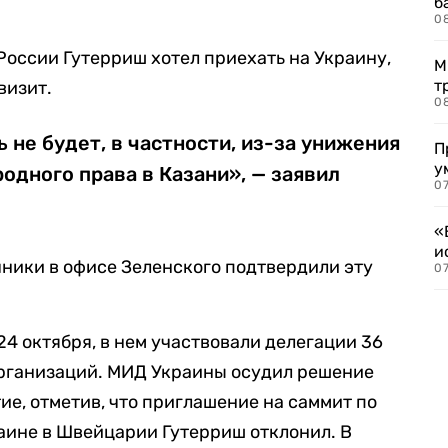
б
0
России Гутерриш хотел приехать на Украину,
М
т
визит.
0
 не будет, в частности, из-за унижения
П
у
дного права в Казани», — заявил
07
«
и
ники в офисе Зеленского подтвердили эту
0
4 октября, в нем участвовали делегации 36
рганизаций. МИД Украины осудил решение
ие, отметив, что приглашение на саммит по
аине в Швейцарии Гутерриш отклонил. В