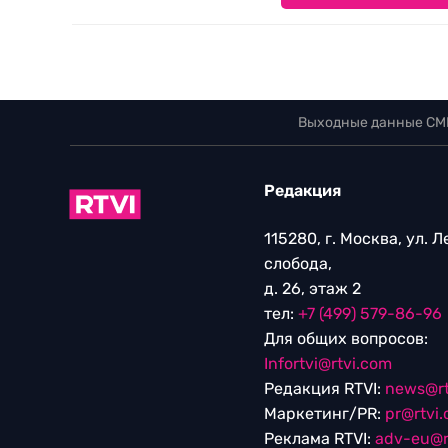
Выходные данные СМ
Редакция
115280, г. Москва, ул. 
слобода,
д. 26, этаж 2
тел:
+7 (499) 579-86-96
Для общих вопросов:
Infortvi@rtvi.com
Редакция RTVI:
news@rt
Маркетинг/PR:
pr@rtvi
Реклама RTVI:
adv-eu@r