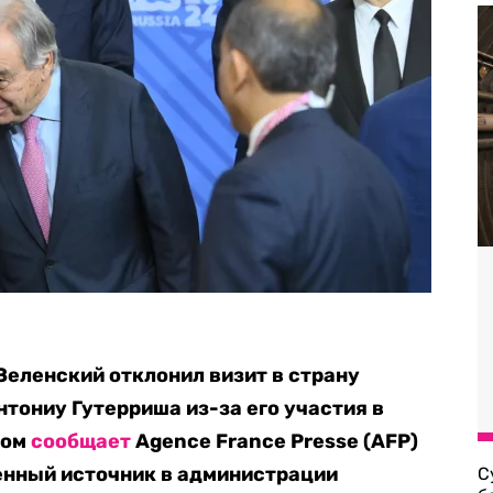
еленский отклонил визит в страну
тониу Гутерриша из-за его участия в
том
сообщает
Agence France Presse (AFP)
енный источник в администрации
С