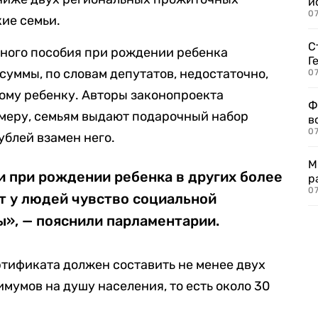
и
0
ие семьи.
С
нного пособия при рождении ребенка
Г
 суммы, по словам депутатов, недостаточно,
07
ому ребенку. Авторы законопроекта
Ф
римеру, семьям выдают подарочный набор
в
07
ублей взамен него.
М
и при рождении ребенка в других более
р
07
т у людей чувство социальной
», — пояснили парламентарии.
ртификата должен составить не менее двух
умов на душу населения, то есть около 30