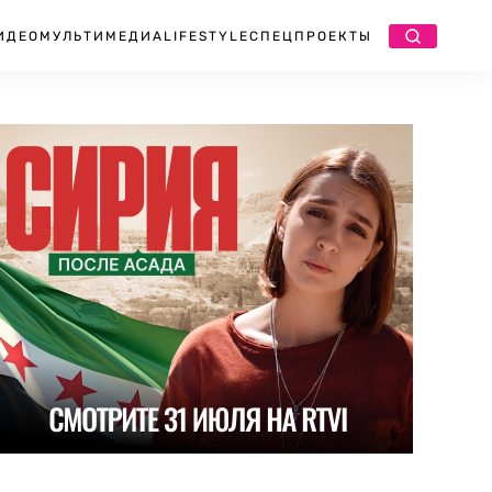
ИДЕО
МУЛЬТИМЕДИА
LIFESTYLE
СПЕЦПРОЕКТЫ