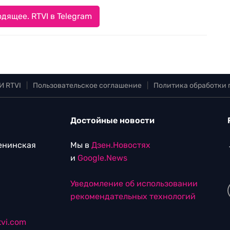
дящее. RTVI в Telegram
И RTVI
|
Пользовательское соглашение
|
Политика обработки
Достойные новости
Ленинская
Мы в
Дзен.Новостях
и
Google.News
Уведомление об использовании
рекомендательных технологий
vi.com