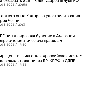
спользовать Starlink для ударов вглубь РФ
7.08.2026 / 20:58
таршего сына Кадырова удостоили звания
ероя Чечни
.08.2026 / 20:31
РГ финансировала бурение в Амазонии
опреки климатическим правилам
.08.2026 / 19:50
ир, деньги, жилье: как «российская мечта»
асколола сторонников ЕР, КПРФ и ЛДПР
.08.2026 / 19:33