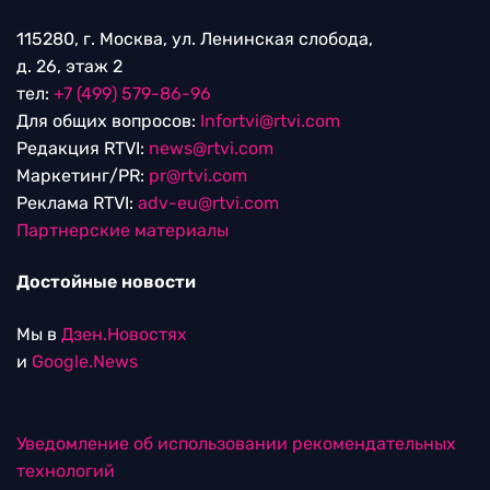
115280, г. Москва, ул. Ленинская слобода,
д. 26, этаж 2
тел:
+7 (499) 579-86-96
Для общих вопросов:
Infortvi@rtvi.com
Редакция RTVI:
news@rtvi.com
Маркетинг/PR:
pr@rtvi.com
Реклама RTVI:
adv-eu@rtvi.com
Партнерские материалы
Достойные новости
Мы в
Дзен.Новостях
и
Google.News
Уведомление об использовании рекомендательных
технологий