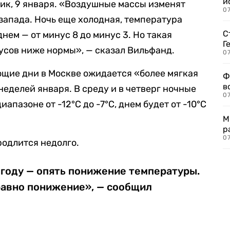
и
ник, 9 января. «Воздушные массы изменят
0
запада. Ночь еще холодная, температура
С
днем — от минус 8 до минус 3. Но такая
Г
усов ниже нормы», — сказал Вильфанд.
07
ющие дни в Москве ожидается «более мягкая
Ф
в
неделей января. В среду и в четверг ночные
07
апазоне от -12°C до -7°C, днем будет от -10°C
М
р
07
одлится недолго.
 году — опять понижение температуры.
 равно понижение», — сообщил