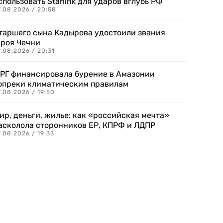
спользовать Starlink для ударов вглубь РФ
7.08.2026 / 20:58
таршего сына Кадырова удостоили звания
ероя Чечни
.08.2026 / 20:31
РГ финансировала бурение в Амазонии
опреки климатическим правилам
.08.2026 / 19:50
ир, деньги, жилье: как «российская мечта»
асколола сторонников ЕР, КПРФ и ЛДПР
.08.2026 / 19:33