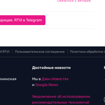
Связаться с автором
дящее. RTVI в Telegram
И RTVI
|
Пользовательское соглашение
|
Политика обработки
Достойные новости
Ленинская
Мы в
Дзен.Новостях
и
Google.News
Уведомление об использовании
рекомендательных технологий