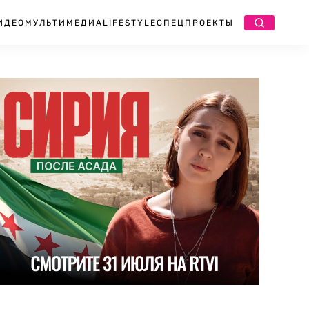
ИДЕО
МУЛЬТИМЕДИА
LIFESTYLE
СПЕЦПРОЕКТЫ