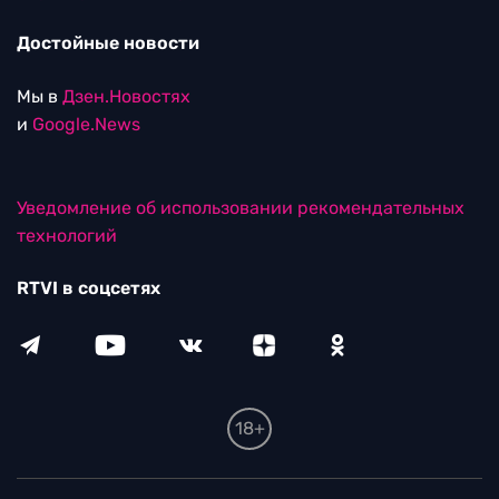
Достойные новости
Мы в
Дзен.Новостях
и
Google.News
Уведомление об использовании рекомендательных
технологий
RTVI в соцсетях
18+