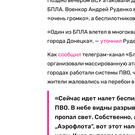
Поздно вечером ВСУ атаковали Д
БПЛА. Военкор Андрей Руденко 
«очень громко», а беспилотников
«Один из БПЛА влетел в многок
города Донецка», —
уточнил
Руде
Как
сообщил
телеграм-канал «Бл
организовали массированную ата
городах работали системы ПВО, ч
жители жаловались на перебои в
«Сейчас идет налет беспи
ПВО. В небе видны разрыв
пропал свет. Собственно,
„Аэрофлота“, вот этот на