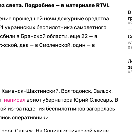
з света. Подробнее — в материале RTVI.
В
чение прошедшей ночи дежурные средства
г
09
74 украинских беспилотника самолетного
 сбили в Брянской области, еще 22 — в
С
з
жской, два — в Смоленской, один — в
0
Л
з
0
ь
Каменск-Шахтинский, Волгодонск, Сальск,
ы,
написал
врио губернатора Юрий Слюсарь. В
ой из-за падения беспилотников загорелась
ились оперативники.
город Сальск. На Социалистической улице