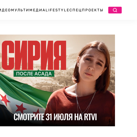
ИДЕО
МУЛЬТИМЕДИА
LIFESTYLE
СПЕЦПРОЕКТЫ