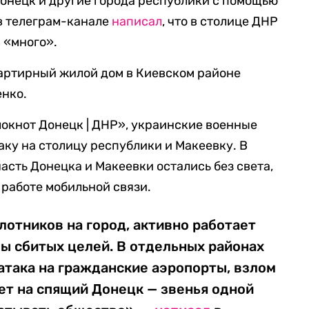
онецк и другие города республики с помощью
в телеграм-канале
написал
, что в столице ДНР
 «много».
вартирный жилой дом в Киевском районе
нко.
окнот Донецк | ДНР», украинские военные
ку на столицу республики и Макеевку. В
асть Донецка и Макеевки остались без света,
 работе мобильной связи.
лотников на город, активно работает
ы сбитых целей. В отдельных районах
 атака на гражданские аэропорты, взлом
лет на спящий Донецк — звенья одной