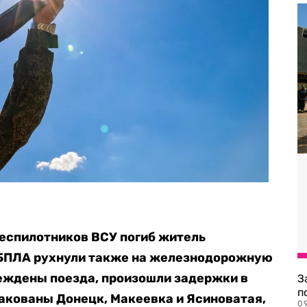
еспилотников ВСУ погиб житель
 БПЛА рухнули также на железнодорожную
еждены поезда, произошли задержки в
З
п
такованы Донецк, Макеевка и Ясиноватая,
0