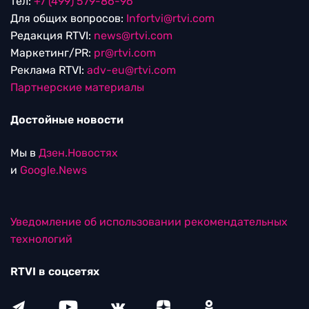
тел:
+7 (499) 579-86-96
Для общих вопросов:
Infortvi@rtvi.com
Редакция RTVI:
news@rtvi.com
Маркетинг/PR:
pr@rtvi.com
Реклама RTVI:
adv-eu@rtvi.com
Партнерские материалы
Достойные новости
Мы в
Дзен.Новостях
и
Google.News
Уведомление об использовании рекомендательных
технологий
RTVI в соцсетях