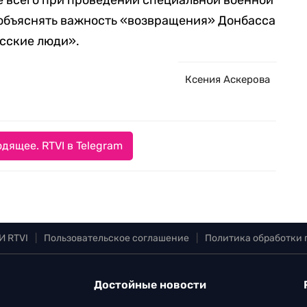
 всего при проведении специальной военной
объяснять важность «возвращения» Донбасса
усские люди».
Ксения Аскерова
дящее. RTVI в Telegram
И RTVI
|
Пользовательское соглашение
|
Политика обработки
Достойные новости