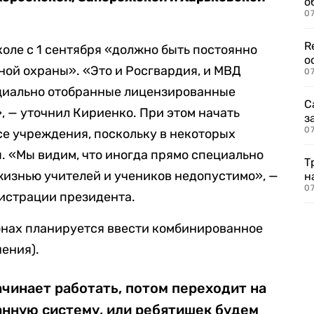
о
07
R
коле с 1 сентября «должно быть постоянно
о
ой охраны». «Это и Росгвардия, и МВД
07
ециально отобранные лицензированные
С
 — уточнил Кириенко. При этом начать
з
07
се учреждения, поскольку в некоторых
 «Мы видим, что иногда прямо специально
Т
жизнью учителей и учеников недопустимо», —
н
07
истрации президента.
йонах планируется ввести комбинированное
ения).
ачинает работать, потом переходит на
нную систему, или ребятишек будем