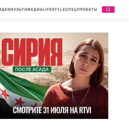
ИДЕО
МУЛЬТИМЕДИА
LIFESTYLE
СПЕЦПРОЕКТЫ