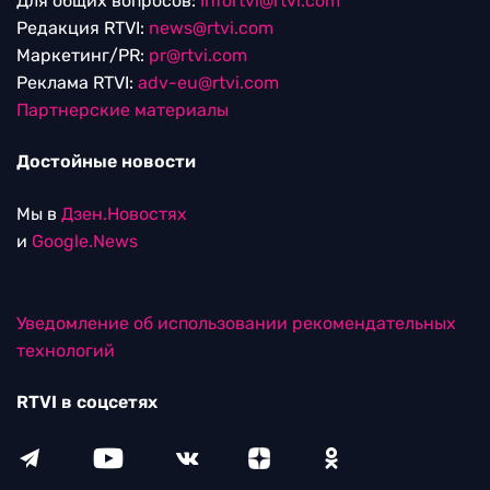
Для общих вопросов:
Infortvi@rtvi.com
Редакция RTVI:
news@rtvi.com
Маркетинг/PR:
pr@rtvi.com
Реклама RTVI:
adv-eu@rtvi.com
Партнерские материалы
Достойные новости
Мы в
Дзен.Новостях
и
Google.News
Уведомление об использовании рекомендательных
технологий
RTVI в соцсетях