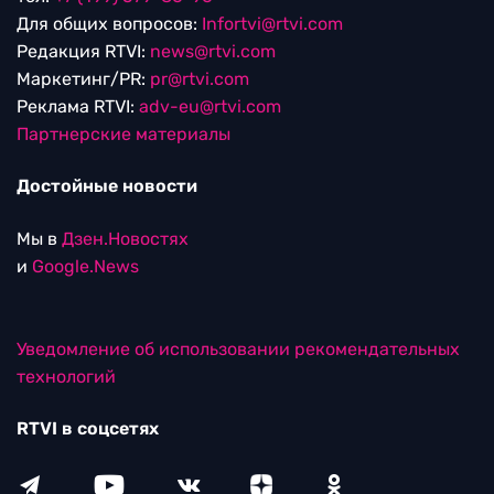
Для общих вопросов:
Infortvi@rtvi.com
Редакция RTVI:
news@rtvi.com
Маркетинг/PR:
pr@rtvi.com
Реклама RTVI:
adv-eu@rtvi.com
Партнерские материалы
Достойные новости
Мы в
Дзен.Новостях
и
Google.News
Уведомление об использовании рекомендательных
технологий
RTVI в соцсетях