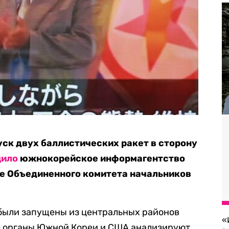
уск двух баллистических ракет в сторону
щило
южнокорейское информагентство
ые Объединенного комитета начальников
 были запущены из центральных районов
«
е органы Южной Кореи и США анализируют