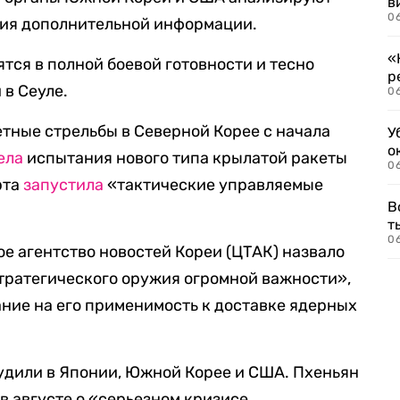
в
06
ия дополнительной информации.
«
ся в полной боевой готовности и тесно
р
 в Сеуле.
06
етные стрельбы в Северной Корее с начала
У
о
ела
испытания нового типа крылатой ракеты
06
рта
запустила
«тактические управляемые
В
т
06
е агентство новостей Кореи (ЦТАК) назвало
тратегического оружия огромной важности»,
ание на его применимость к доставке ядерных
удили в Японии, Южной Корее и США. Пхеньян
в августе о «серьезном кризисе