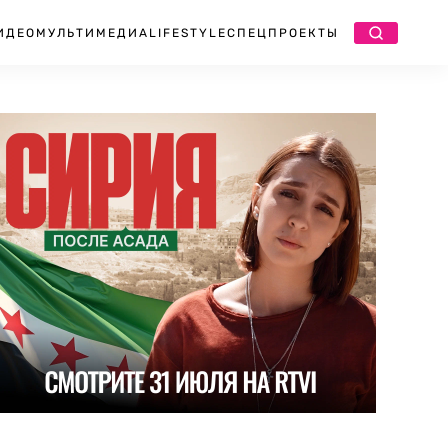
ИДЕО
МУЛЬТИМЕДИА
LIFESTYLE
СПЕЦПРОЕКТЫ