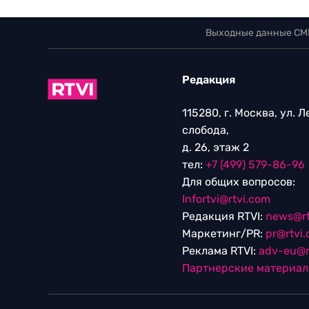
Выходные данные СМ
Редакция
115280, г. Москва, ул. 
слобода,
д. 26, этаж 2
тел:
+7 (499) 579-86-96
Для общих вопросов:
Infortvi@rtvi.com
Редакция RTVI:
news@rt
Маркетинг/PR:
pr@rtvi
Реклама RTVI:
adv-eu@r
Партнерские материа