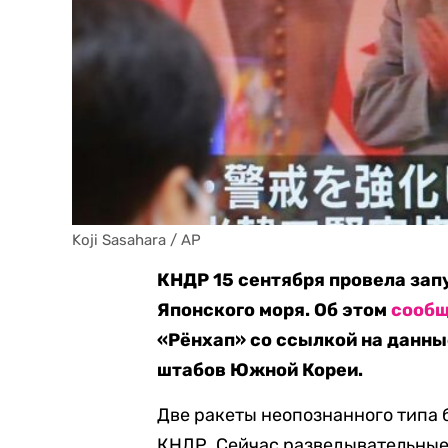
Koji Sasahara / AP
КНДР 15 сентября провела зап
Японского моря. Об этом
сооб
«Рёнхап» со ссылкой на данн
штабов Южной Кореи.
Две ракеты неопознанного типа
КНДР. Сейчас разведывательны