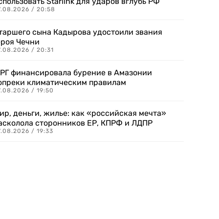
спользовать Starlink для ударов вглубь РФ
7.08.2026 / 20:58
таршего сына Кадырова удостоили звания
ероя Чечни
.08.2026 / 20:31
РГ финансировала бурение в Амазонии
опреки климатическим правилам
.08.2026 / 19:50
ир, деньги, жилье: как «российская мечта»
асколола сторонников ЕР, КПРФ и ЛДПР
.08.2026 / 19:33