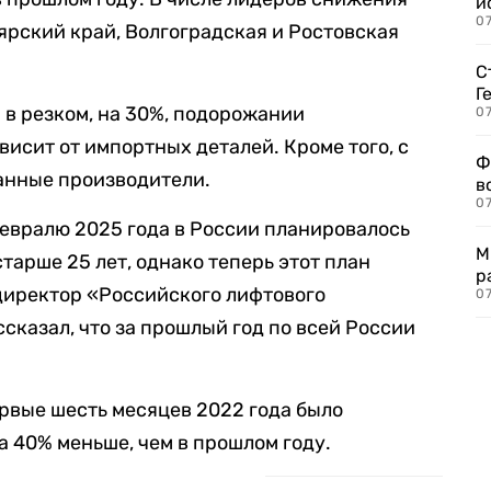
и
0
ярский край, Волгоградская и Ростовская
С
Г
в резком, на 30%, подорожании
07
висит от импортных деталей. Кроме того, с
Ф
нные производители.
в
07
февралю 2025 года в России планировалось
М
старше 25 лет, однако теперь этот план
р
ндиректор «Российского лифтового
07
сказал, что за прошлый год по всей России
ервые шесть месяцев 2022 года было
на 40% меньше, чем в прошлом году.