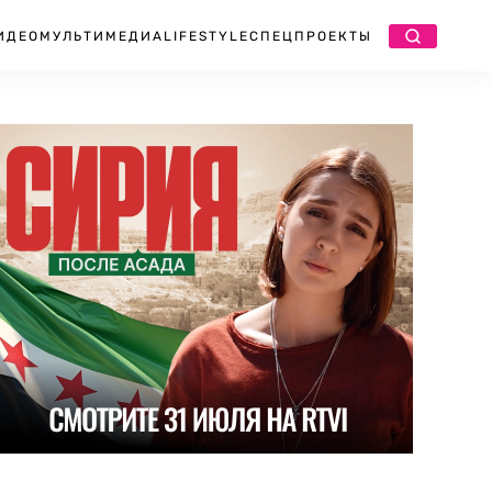
ИДЕО
МУЛЬТИМЕДИА
LIFESTYLE
СПЕЦПРОЕКТЫ