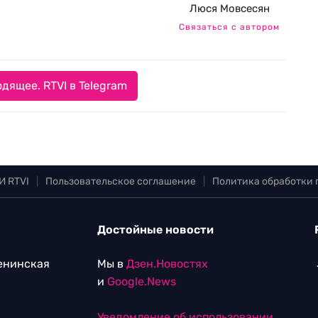
Люся Мовсесян
Связаться с автором
дящее. RTVI в Telegram
И RTVI
|
Пользовательское соглашение
|
Политика обработки
Достойные новости
Ленинская
Мы в
Дзен.Новостях
и
Google.News
Уведомление об использовании