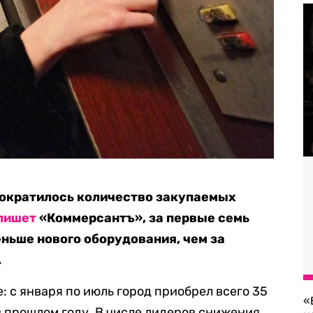
сократилось количество закупаемых
пишет
«Коммерсантъ», за первые семь
еньше нового оборудования, чем за
.
е: с января по июль город приобрел всего 35
«
 в прошлом году. В числе лидеров снижения