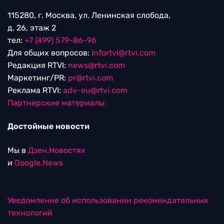
115280, г. Москва, ул. Ленинская слобода,
д. 26, этаж 2
тел:
+7 (499) 579-86-96
Для общих вопросов:
Infortvi@rtvi.com
Редакция RTVI:
news@rtvi.com
Маркетинг/PR:
pr@rtvi.com
Реклама RTVI:
adv-eu@rtvi.com
Партнерские материалы
Достойные новости
Мы в
Дзен.Новостях
и
Google.News
Уведомление об использовании рекомендательных
технологий