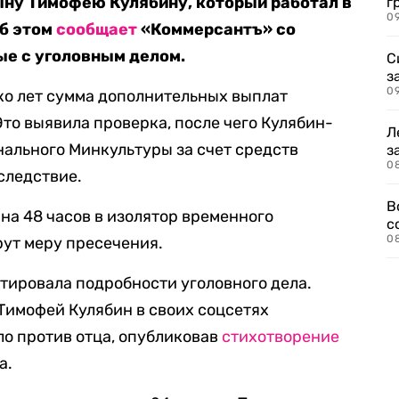
ыну Тимофею Кулябину, который работал в
г
09
Об этом
сообщает
«Коммерсантъ» со
ые с уголовным делом.
С
з
0
ько лет сумма дополнительных выплат
 Это выявила проверка, после чего Кулябин-
Л
ального Минкультуры за счет средств
з
0
следствие.
В
на 48 часов в изолятор временного
с
0
рут меру пресечения.
тировала подробности уголовного дела.
Тимофей Кулябин в своих соцсетях
о против отца, опубликовав
стихотворение
а.