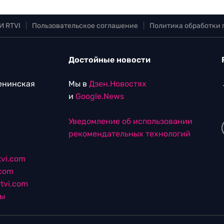
И RTVI
|
Пользовательское соглашение
|
Политика обработки
Достойные новости
Ленинская
Мы в
Дзен.Новостях
и
Google.News
Уведомление об использовании
рекомендательных технологий
vi.com
.com
tvi.com
лы