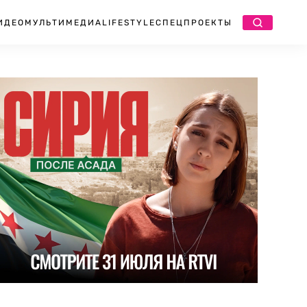
ИДЕО
МУЛЬТИМЕДИА
LIFESTYLE
СПЕЦПРОЕКТЫ