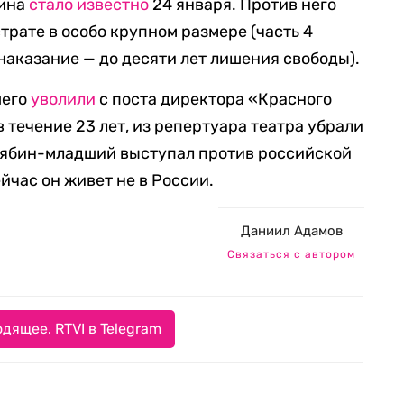
бина
стало известно
24 января. Против него
трате в особо крупном размере (часть 4
наказание — до десяти лет лишения свободы).
шего
уволили
с поста директора «Красного
в течение 23 лет, из репертуара театра убрали
улябин-младший выступал против российской
йчас он живет не в России.
Даниил Адамов
Связаться с автором
дящее. RTVI в Telegram