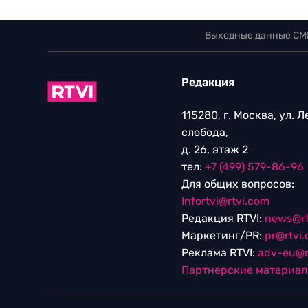
Выходные данные СМ
Редакция
115280, г. Москва, ул. 
слобода,
д. 26, этаж 2
тел:
+7 (499) 579-86-96
Для общих вопросов:
Infortvi@rtvi.com
Редакция RTVI:
news@rt
Маркетинг/PR:
pr@rtvi
Реклама RTVI:
adv-eu@r
Партнерские материа