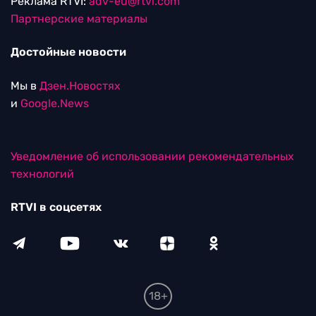
Реклама RTVI:
adv-eu@rtvi.com
Партнерские материалы
Достойные новости
Мы в
Дзен.Новостях
и
Google.News
Уведомление об использовании рекомендательных
технологий
RTVI в соцсетях
18+