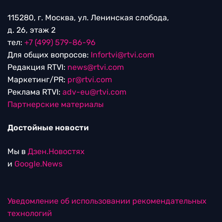
115280, г. Москва, ул. Ленинская слобода,
д. 26, этаж 2
тел:
+7 (499) 579-86-96
Для общих вопросов:
Infortvi@rtvi.com
Редакция RTVI:
news@rtvi.com
Маркетинг/PR:
pr@rtvi.com
Реклама RTVI:
adv-eu@rtvi.com
Партнерские материалы
Достойные новости
Мы в
Дзен.Новостях
и
Google.News
Уведомление об использовании рекомендательных
технологий