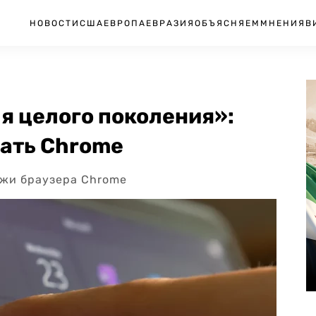
НОВОСТИ
США
ЕВРОПА
ЕВРАЗИЯ
ОБЪЯСНЯЕМ
МНЕНИЯ
В
я целого поколения»:
дать Chrome
ажи браузера Chrome