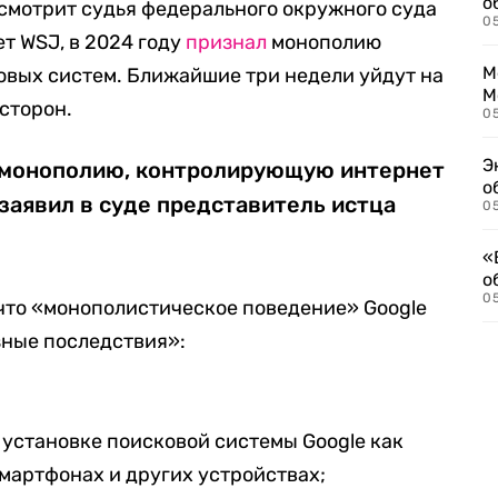
о
смотрит судья федерального окружного суда
0
ет WSJ, в 2024 году
признал
монополию
М
овых систем. Ближайшие три недели уйдут на
М
сторон.
05
Э
 монополию, контролирующую интернет
о
 заявил в суде представитель истца
05
«
о
05
что «монополистическое поведение» Google
зные последствия»:
установке поисковой системы Google как
мартфонах и других устройствах;