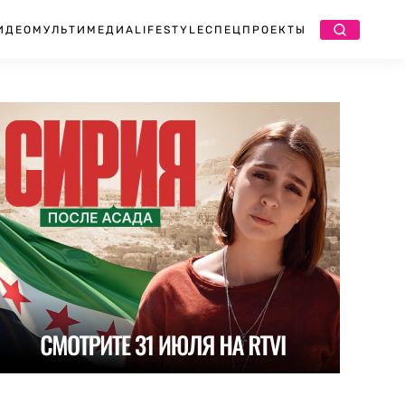
ИДЕО
МУЛЬТИМЕДИА
LIFESTYLE
СПЕЦПРОЕКТЫ