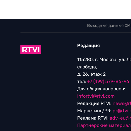
Выходные данные СМ
Редакция
115280, г. Москва, ул. 
слобода,
д. 26, этаж 2
тел:
+7 (499) 579-86-96
Для общих вопросов:
Infortvi@rtvi.com
Редакция RTVI:
news@rt
Маркетинг/PR:
pr@rtvi
Реклама RTVI:
adv-eu@r
Партнерские материа