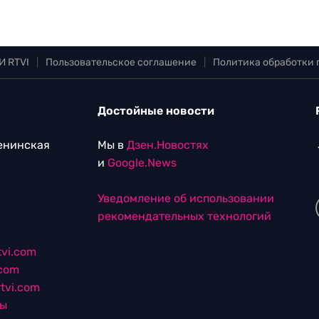
И RTVI
|
Пользовательское соглашение
|
Политика обработки
Достойные новости
Ленинская
Мы в
Дзен.Новостях
и
Google.News
Уведомление об использовании
рекомендательных технологий
vi.com
.com
tvi.com
лы