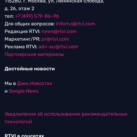
115280, г. Москва, ул. Ленинская слобода,
д. 26, этаж 2
тел:
+7 (499) 579-86-96
Для общих вопросов:
Infortvi@rtvi.com
Редакция RTVI:
news@rtvi.com
Маркетинг/PR:
pr@rtvi.com
Реклама RTVI:
adv-eu@rtvi.com
Партнерские материалы
Достойные новости
Мы в
Дзен.Новостях
и
Google.News
Уведомление об использовании рекомендательных
технологий
RTVI в соцсетях