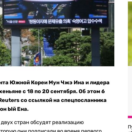
нта Южной Кореи Мун Чжэ Ина и лидера
еньяне с 18 по 20 сентября. Об этом 6
Reuters со ссылкой на спецпосланника
он Ый Ена.
ы двух стран обсудят реализацию
П
торую они подписали во время первого