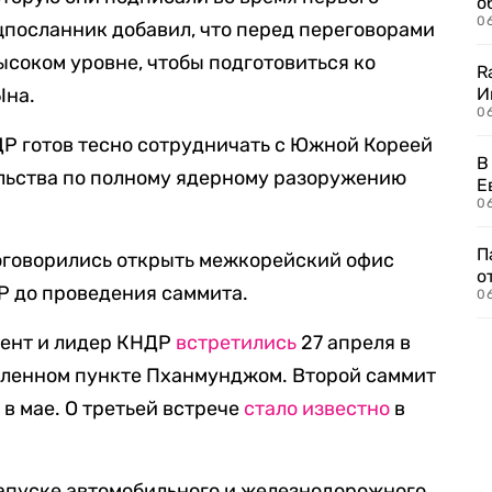
о
06
ецпосланник добавил, что перед переговорами
ысоком уровне, чтобы подготовиться ко
R
Ына.
И
0
ДР готов тесно сотрудничать с Южной Кореей
В
ельства по полному ядерному разоружению
Е
06
П
договорились открыть межкорейский офис
о
Р до проведения саммита.
06
ент и лидер КНДР
встретились
27 апреля в
еленном пункте Пханмунджом. Второй саммит
в мае. О третьей встрече
стало известно
в
апуске автомобильного и железнодорожного