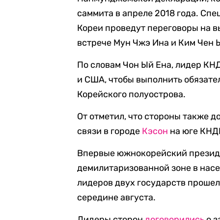
саммита в апреле 2018 года. Сп
Кореи проведут переговоры на в
встрече Мун Чжэ Ина и Ким Чен 
По словам Чон Ый Ена, лидер КН
и США, чтобы выполнить обязат
Корейского полуострова.
От отметил, что стороны также 
связи в городе
Кэсон
на юге КНД
Впервые южнокорейский презид
демилитаризованной зоне в нас
лидеров двух государств прошел 
середине августа.
Лидеры сторон
договорились
о з