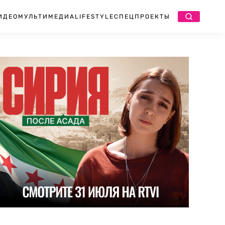
ИДЕО
МУЛЬТИМЕДИА
LIFESTYLE
СПЕЦПРОЕКТЫ