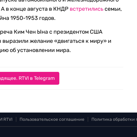
А в конце августа в КНДР
встретились
семьи,
йна 1950-1953 годов.
треча Ким Чен Ына с президентом США
 выразили желание «двигаться к миру» и
ию об установлении мира.
дящее. RTVI в Telegram
И RTVI
|
Пользовательское соглашение
|
Политика обработки