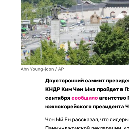
Ahn Young-joon / AP
Двусторонний саммит президе
КНДР Ким Чен Ына пройдет в Пх
сентября
сообщило
агентство 
южнокорейского президента Ч
Чон Ый Ен рассказал, что лидер
Панмунджомской декларации, ко