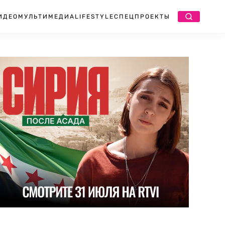
ИДЕО
МУЛЬТИМЕДИА
LIFESTYLE
СПЕЦПРОЕКТЫ