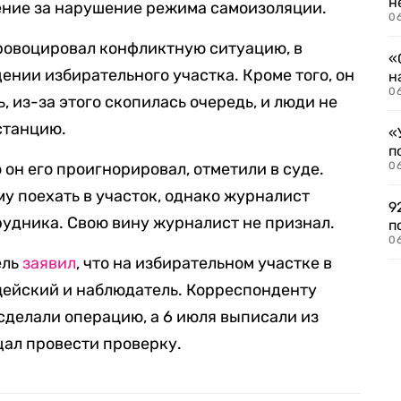
н
ние за нарушение режима самоизоляции.
06
провоцировал конфликтную ситуацию, в
«
ении избирательного участка. Кроме того, он
н
06
 из-за этого скопилась очередь, и люди не
станцию.
«
п
он его проигнорировал, отметили в суде.
0
у поехать в участок, однако журналист
9
рудника. Свою вину журналист не признал.
п
0
ель
заявил
, что на избирательном участке в
цейский и наблюдатель. Корреспонденту
сделали операцию, а 6 июля выписали из
щал провести проверку.