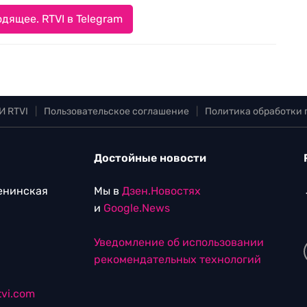
дящее. RTVI в Telegram
И RTVI
|
Пользовательское соглашение
|
Политика обработки
Достойные новости
Ленинская
Мы в
Дзен.Новостях
и
Google.News
Уведомление об использовании
рекомендательных технологий
vi.com