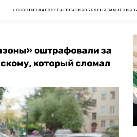
НОВОСТИ
США
ЕВРОПА
ЕВРАЗИЯ
ОБЪЯСНЯЕМ
МНЕНИЯ
В
азоны» оштрафовали за
скому, который сломал