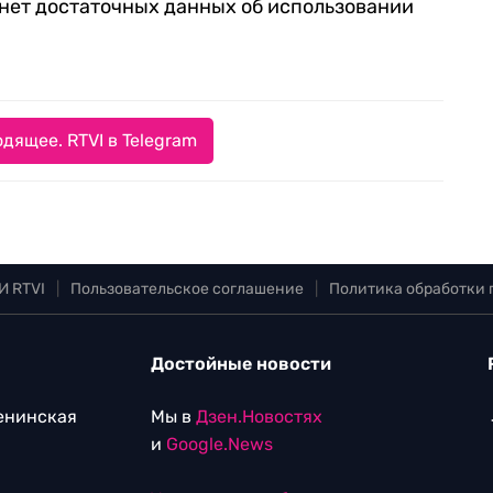
а нет достаточных данных об использовании
дящее. RTVI в Telegram
И RTVI
|
Пользовательское соглашение
|
Политика обработки
Достойные новости
Ленинская
Мы в
Дзен.Новостях
и
Google.News