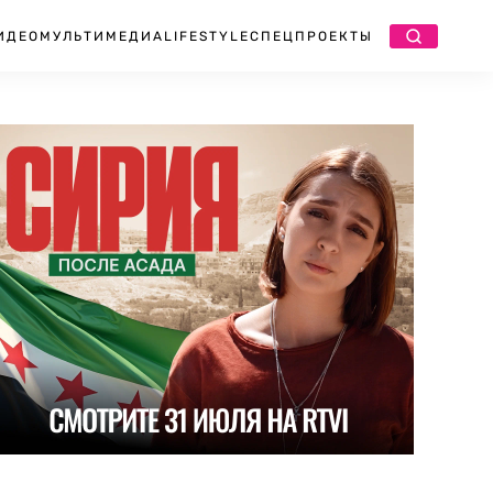
ИДЕО
МУЛЬТИМЕДИА
LIFESTYLE
СПЕЦПРОЕКТЫ