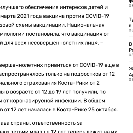
ф
0
илучшего обеспечения интересов детей и
с марта 2021 года вакцина против COVID-19
Т
азовой схемы вакцинации, Национальная
в
08
миологии постановила, что вакцинация от
й для всех несовершеннолетних лиц», –
В
Р
08
вершеннолетних привиться от COVID-19 еще в
Ж
распространялось только на подростков от 12
А
0
иального страхования Коста-Рики от 2
 в возрасте от 12 до 19 лет получили, по
ы от коронавирусной инфекции. В общем
от 12 лет началась в Коста-Рике 25 октября.
ава страны, ответственность за
ки детьми младше 12 лет теперь лежит на их