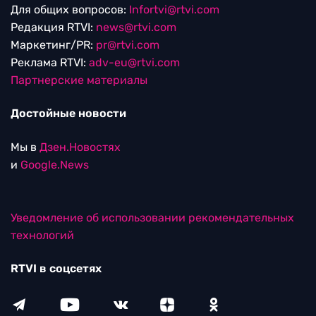
Для общих вопросов:
Infortvi@rtvi.com
Редакция RTVI:
news@rtvi.com
Маркетинг/PR:
pr@rtvi.com
Реклама RTVI:
adv-eu@rtvi.com
Партнерские материалы
Достойные новости
Мы в
Дзен.Новостях
и
Google.News
Уведомление об использовании рекомендательных
технологий
RTVI в соцсетях