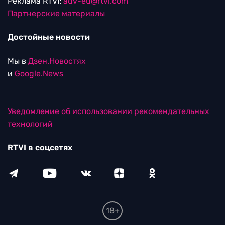
Реклама RTVI:
adv-eu@rtvi.com
Партнерские материалы
Достойные новости
Мы в
Дзен.Новостях
и
Google.News
Уведомление об использовании рекомендательных
технологий
RTVI в соцсетях
18+