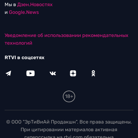
Мы в
Дзен.Новостях
и
Google.News
Уведомление об использовании рекомендательных
технологий
RTVI в соцсетях
18+
© ООО "ЭрТиВиАй Продакшн". Все права защищены.
При цитировании материалов активная
гиперссылка на rtvi.com обязательна