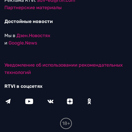
Реклама RTVI:
adv-eu@rtvi.com
Партнерские материалы
Достойные новости
Мы в
Дзен.Новостях
и
Google.News
Уведомление об использовании рекомендательных
технологий
RTVI в соцсетях
18+