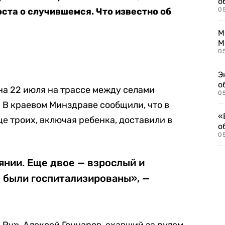
о
оста о случившемся. Что известно об
0
М
М
05
Э
о
на 22 июля на трассе между селами
05
 В краевом Минздраве сообщили, что в
«
ще троих, включая ребенка, доставили в
о
05
янии. Еще двое — взрослый и
 были госпитализированы», —