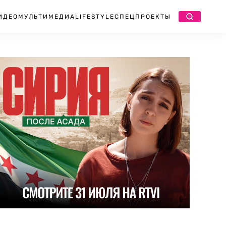
ИДЕО
МУЛЬТИМЕДИА
LIFESTYLE
СПЕЦПРОЕКТЫ