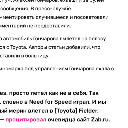
Ру», Алексей Гончаров, ехавший за рулем
и сообщения. В пресс-службе
омментировать случившееся и посоветовали
омментарий не предоставили.
то автомобиль Гончарова вылетел на полосу
я с Toyota. Авторы статьи добавили, что
ставили в больницу.
 иномарка под управлением Гончарова ехала с
s, просто летел как не в себя. Так
, словно в Need for Speed играл. И мы
й мерин влетел в [Toyota] Fielder.
 —
процитировал
очевидца сайт Zab.ru.