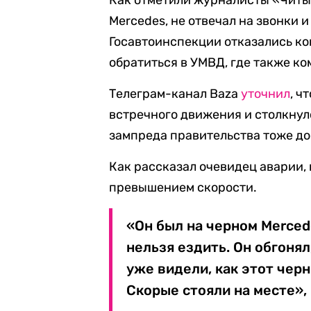
Как отметили журналисты «Читы.
Mercedes, не отвечал на звонки 
Госавтоинспекции отказались к
обратиться в УМВД, где также к
Телеграм-канал Baza
уточнил
, ч
встречного движения и столкнулс
зампреда правительства тоже до
Как рассказал очевидец аварии,
превышением скорости.
«Он был на черном Mercede
нельзя ездить. Он обгонял
уже видели, как этот черны
Скорые стояли на месте»,