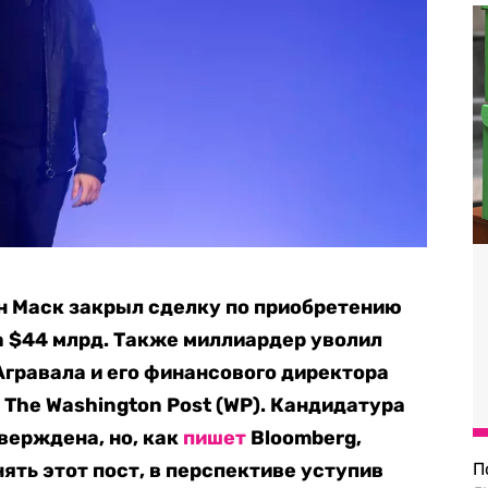
он Маск
закрыл сделку по приобретению
а $44 млрд
. Также миллиардер уволил
Агравала и его финансового директора
 The Washington Post (WP). Кандидатура
верждена, но, как
пишет
Bloomberg,
ять этот пост, в перспективе уступив
П