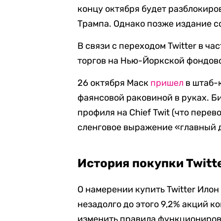
концу октября будет разблокир
Трампа. Однако позже издание с
В связи с переходом Twitter в ч
торгов на Нью-Йоркской фондов
26 октября Маск
пришел
в штаб-
фаянсовой раковиной в руках. Б
профиля на Chief Twit (что пере
сленговое выражение «главный 
История покупки Twitte
О намерении купить Twitter Ило
незадолго до этого 9,2% акций к
изменить правила функциониров