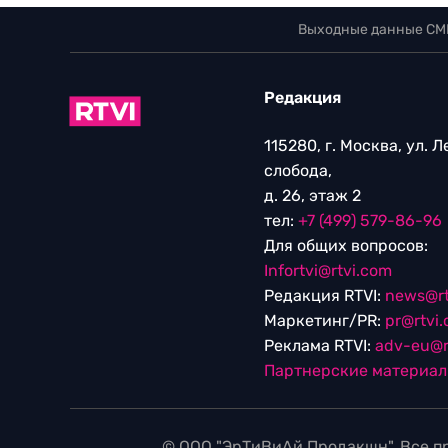
Выходные данные СМ
Редакция
115280, г. Москва, ул. 
слобода,
д. 26, этаж 2
тел:
+7 (499) 579-86-96
Для общих вопросов:
Infortvi@rtvi.com
Редакция RTVI:
news@rt
Маркетинг/PR:
pr@rtvi
Реклама RTVI:
adv-eu@r
Партнерские материа
© ООО "ЭрТиВиАй Продакшн". Все пр