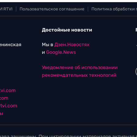
И RTVI
|
Пользовательское соглашение
|
Политика обработки
Достойные новости
Ленинская
Мы в
Дзен.Новостях
и
Google.News
Уведомление об использовании
рекомендательных технологий
vi.com
.com
tvi.com
лы
ава защищены. При цитировании материалов активная г