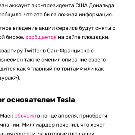
ован аккаунт экс-президента США Дональда
ообщило, что это была ложная информация.
астное владение акции сервиса будут сняты с
ой бирже,
сообщается
на сайте площадки.
квартиру
Twitter в Сан-Франциско
с
изнесмен также сменил описание своего
водится как «главный по твитам» или как
дурак»).
r основателем Tesla
н Маск
объявил
в конце апреля, приобретя
омпании.
Миллиардер пояснил, что хочет
ания соцсети, за которые площадку