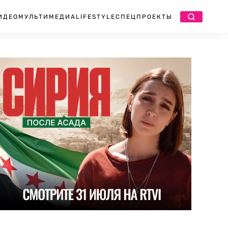
ИДЕО
МУЛЬТИМЕДИА
LIFESTYLE
СПЕЦПРОЕКТЫ