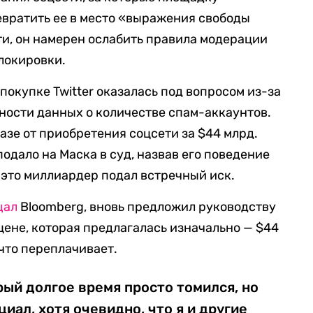
евратить
ее
в место «выражения свободы
ти, он намерен ослабить правила модерации
блокировки.
о покупке Twitter оказалась под вопросом из-за
ерности данных о количестве спам-аккаунтов.
казе от приобретения соцсети
за $44 млрд.
подало на Маска в суд, назвав его поведение
 это миллиардер подал встречный иск.
щал
Bloomberg, вновь предложил руководству
 цене, которая предлагалась изначально — $44
что переплачивает.
орый долгое время просто томился, но
иал, хотя очевидно, что я и другие