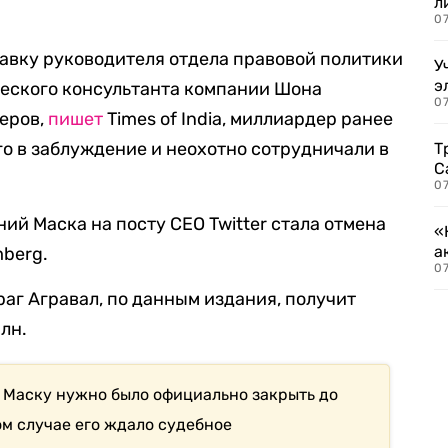
л
07
ставку руководителя отдела правовой политики
У
э
ческого консультанта компании Шона
07
еров,
пишет
Times of India, миллиардер ранее
его в заблуждение и неохотно сотрудничали в
Т
С
07
ний Маска на посту СЕО Twitter стала отмена
«
а
berg.
07
раг Агравал, по данным издания, получит
лн.
r Маску нужно было официально закрыть до
ом случае его ждало судебное