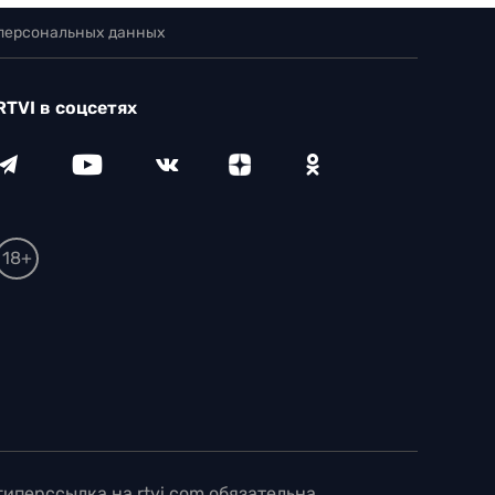
 персональных данных
RTVI в соцсетях
18+
иперссылка на rtvi.com обязательна