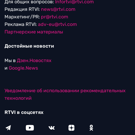
Для общих вопросов:
Infortvi@rtvi.com
Редакция RTVI:
news@rtvi.com
Маркетинг/PR:
pr@rtvi.com
Реклама RTVI:
adv-eu@rtvi.com
Партнерские материалы
Достойные новости
Мы в
Дзен.Новостях
и
Google.News
Уведомление об использовании рекомендательных
технологий
RTVI в соцсетях