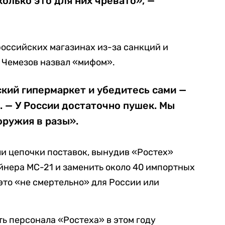
колько это для них чревато», —
российских магазинах из-за санкций и
 Чемезов назвал «мифом».
кий гипермаркет и убедитесь сами —
н. — У России достаточно пушек. Мы
оружия в разы».
ли цепочки поставок, вынудив «Ростех»
йнера МС-21 и заменить около 40 импортных
 это «не смертельно» для России или
ть персонала «Ростеха» в этом году