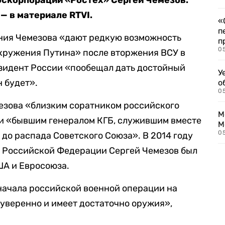
госкорпорации «Ростех» Сергей Чемезов.
— в материале RTVI.
«
п
ания Чемезова «дают редкую возможность
п
0
окружения Путина» после вторжения ВСУ в
езидент России «пообещал дать достойный
У
н будет».
о
0
мезова «близким соратником российского
М
и «бывшим генералом КГБ, служившим вместе
М
05
 до распада Советского Союза». В 2014 году
в Российской Федерации Сергей Чемезов был
ША и Евросоюза.
 начала российской военной операции на
 уверенно и имеет достаточно оружия»,