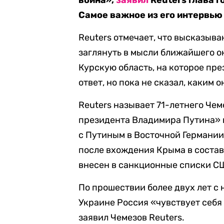
война»,
заявил
Reuters глава 
Самое важное из его интервью 
Reuters отмечает, что высказыв
заглянуть в мысли ближайшего 
Курскую область, на которое пр
ответ, но пока не сказал, каким о
Reuters называет 71-летнего Че
президента Владимира Путина» 
с Путиным в Восточной Германии
после вхождения Крыма в соста
внесен в санкционные списки С
По прошествии более двух лет с
Украине Россия «чувствует себя
заявил Чемезов Reuters.