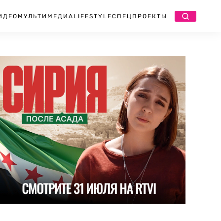
ИДЕО
МУЛЬТИМЕДИА
LIFESTYLE
СПЕЦПРОЕКТЫ