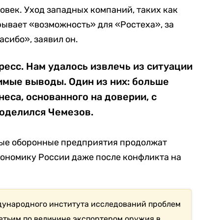
овек. Уход западных компаний, таких как
рывает «возможность» для «Ростеха», за
асибо», заявил он.
есс. Нам удалось извлечь из ситуации
имые выводы. Один из них: больше
неса, основанного на доверии, с
поделился Чемезов.
нные оборонные предприятия продолжат
кономику России даже после конфликта на
дународного института исследований проблем
третьим по величине экспортером оружия в