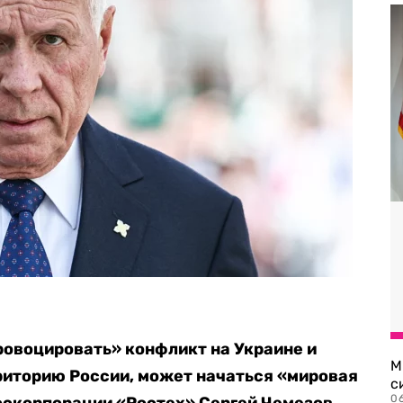
овоцировать» конфликт на Украине и
М
риторию России, может начаться «мировая
с
0