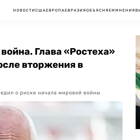
НОВОСТИ
США
ЕВРОПА
ЕВРАЗИЯ
ОБЪЯСНЯЕМ
МНЕНИЯ
В
 война. Глава «Ростеха»
осле вторжения в
редил о риске начала мировой войны