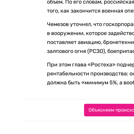
объем. По его словам, российска
того, как закончится военная оп
Чемезов уточнял, что госкорпор
в вооружении, которое задейство
поставляет авиацию, бронетехни
залпового огня (РСЗО), боеприп
При этом глава «Ростеха» подч
рентабельности производства: он
должна быть «минимум 5%, а вооб
Объясняем происхо