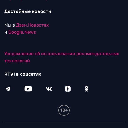
Достойные новости
Мы в
Дзен.Новостях
и
Google.News
Уведомление об использовании рекомендательных
технологий
RTVI в соцсетях
18+