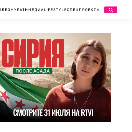
ИДЕО
МУЛЬТИМЕДИА
LIFESTYLE
СПЕЦПРОЕКТЫ