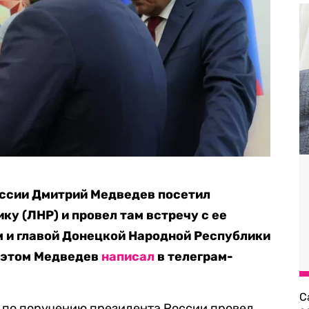
оссии Дмитрий Медведев посетил
у (ЛНР) и провел там встречу с ее
 и главой Донецкой Народной Республики
 этом Медведев
написал
в телеграм-
С
о по поручению президента России провел