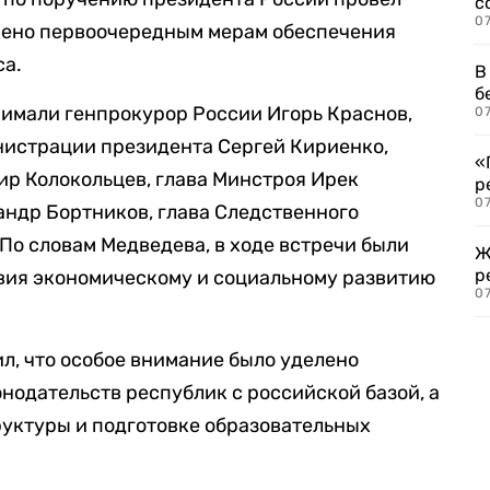
с
07
щено первоочередным мерам обеспечения
са.
В
б
имали генпрокурор России Игорь Краснов,
07
нистрации президента Сергей Кириенко,
«
р Колокольцев, глава Минстроя Ирек
р
07
ндр Бортников, глава Следственного
По словам Медведева, в ходе встречи были
Ж
р
вия экономическому и социальному развитию
07
л, что особое внимание было уделено
одательств республик с российской базой, а
уктуры и подготовке образовательных