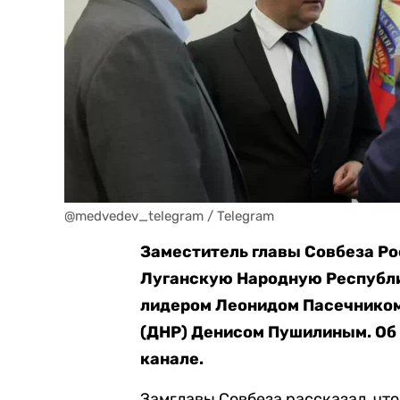
@medvedev_telegram / Telegram
Заместитель главы Совбеза Р
Луганскую Народную Республик
лидером Леонидом Пасечником
(ДНР) Денисом Пушилиным. Об
канале.
Замглавы Совбеза рассказал, чт