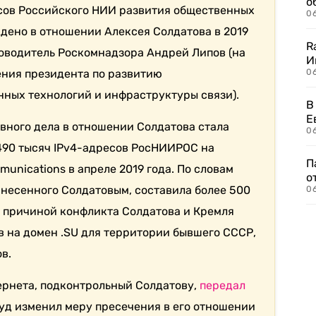
о
есов Российского НИИ развития общественных
06
дено в отношении Алексея Солдатова в 2019
R
оводитель Роскомнадзора Андрей Липов (на
И
ения президента по развитию
0
ых технологий и инфраструктуры связи).
В
Е
вного дела в отношении Солдатова стала
06
 490 тысяч IPv4-адресов РосНИИРОС на
П
unications в апреле 2019 года. По словам
о
анесенного Солдатовым, составила более 500
06
й причиной конфликта Солдатова и Кремля
в на домен .SU для территории бывшего СССР,
в.
ернета, подконтрольный Солдатову,
передал
суд изменил меру пресечения в его отношении