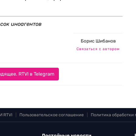
исок иноагентов
Борис Шибанов
Связаться с автором
дящее. RTVI в Telegram
И RTVI
|
Пользовательское соглашение
|
Политика обработки
Достойные новости