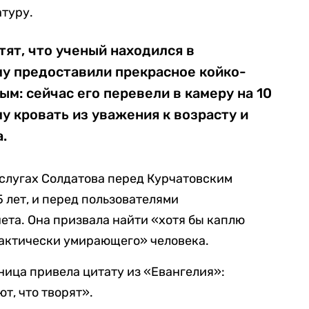
атуру.
тят, что ученый находился в
му предоставили прекрасное койко-
ым: сейчас его перевели в камеру на 10
у кровать из уважения к возрасту и
.
слугах Солдатова перед Курчатовским
5 лет, и перед пользователями
ета. Она призвала найти «хотя бы каплю
фактически умирающего» человека.
ица привела цитату из «Евангелия»:
ют, что творят».