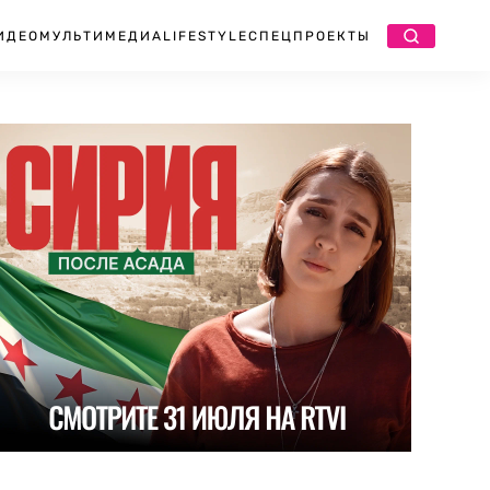
ИДЕО
МУЛЬТИМЕДИА
LIFESTYLE
СПЕЦПРОЕКТЫ