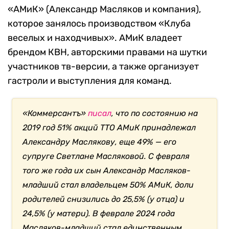
«АМиК» (Александр Масляков и компания),
которое занялось производством «Клуба
веселых и находчивых». АМиК владеет
брендом КВН, авторскими правами на шутки
участников тв-версии, а также организует
гастроли и выступления для команд.
«Коммерсантъ»
писал
, что по состоянию на
2019 год 51% акций ТТО АМиК принадлежал
Александру Маслякову, еще 49% — его
супруге Светлане Масляковой. С февраля
того же года их сын Александр Масляков-
младший стал владельцем 50% АМиК, доли
родителей снизились до 25,5% (у отца) и
24,5% (у матери). В феврале 2024 года
Масляков-младший стал единственным