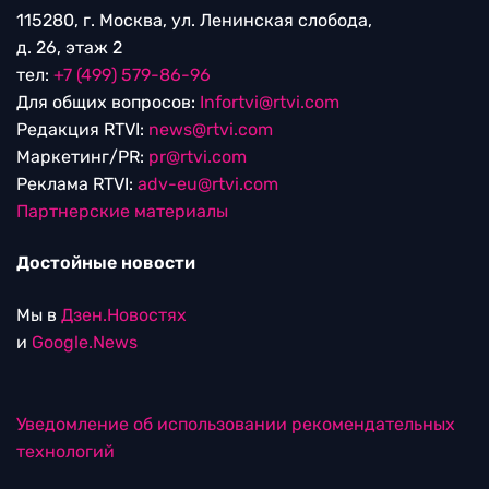
115280, г. Москва, ул. Ленинская слобода,
д. 26, этаж 2
тел:
+7 (499) 579-86-96
Для общих вопросов:
Infortvi@rtvi.com
Редакция RTVI:
news@rtvi.com
Маркетинг/PR:
pr@rtvi.com
Реклама RTVI:
adv-eu@rtvi.com
Партнерские материалы
Достойные новости
Мы в
Дзен.Новостях
и
Google.News
Уведомление об использовании рекомендательных
технологий