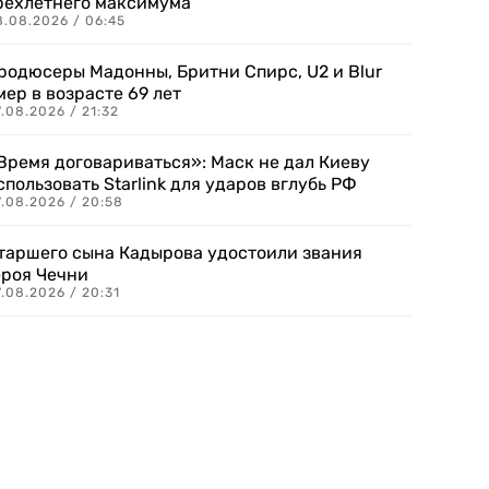
рехлетнего максимума
8.08.2026 / 06:45
родюсеры Мадонны, Бритни Спирс, U2 и Blur
мер в возрасте 69 лет
.08.2026 / 21:32
Время договариваться»: Маск не дал Киеву
спользовать Starlink для ударов вглубь РФ
7.08.2026 / 20:58
таршего сына Кадырова удостоили звания
ероя Чечни
.08.2026 / 20:31