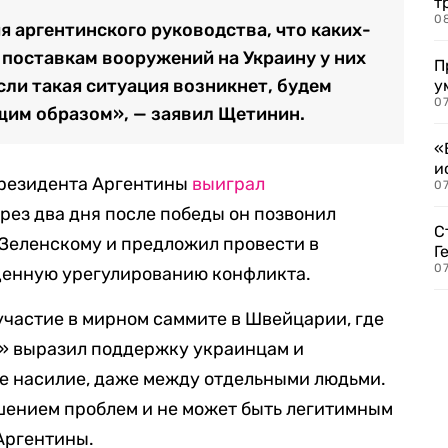
т
0
ия аргентинского руководства, что каких-
 поставкам вооружений на Украину у них
П
Если такая ситуация возникнет, будем
у
07
щим образом», — заявил Щетинин.
«
и
президента Аргентины
выиграл
0
рез два дня после победы он позвонил
С
Зеленскому и предложил провести в
Г
07
щенную урегулированию конфликта.
участие в мирном саммите в Швейцарии, где
а» выразил поддержку украинцам и
е насилие, даже между отдельными людьми.
шением проблем и не может быть легитимным
Аргентины.