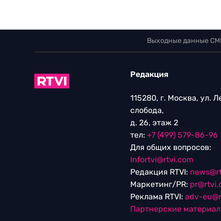
Выходные данные СМ
Редакция
115280, г. Москва, ул. 
слобода,
д. 26, этаж 2
тел:
+7 (499) 579-86-96
Для общих вопросов:
Infortvi@rtvi.com
Редакция RTVI:
news@rt
Маркетинг/PR:
pr@rtvi
Реклама RTVI:
adv-eu@r
Партнерские материа