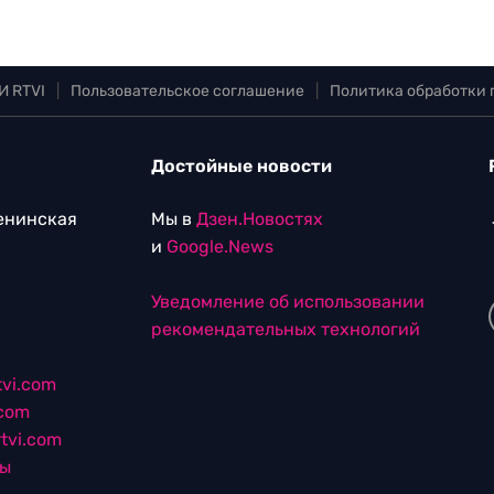
И RTVI
|
Пользовательское соглашение
|
Политика обработки
Достойные новости
Ленинская
Мы в
Дзен.Новостях
и
Google.News
Уведомление об использовании
рекомендательных технологий
vi.com
.com
tvi.com
лы