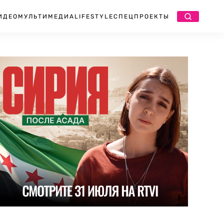
ИДЕО
МУЛЬТИМЕДИА
LIFESTYLE
СПЕЦПРОЕКТЫ