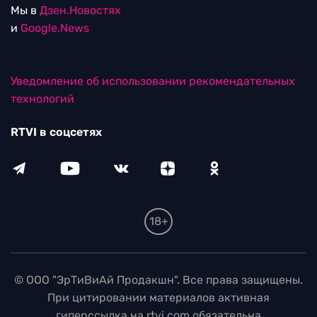
Мы в
Дзен.Новостях
и
Google.News
Уведомление об использовании рекомендательных
технологий
RTVI в соцсетях
18+
© ООО "ЭрТиВиАй Продакшн". Все права защищены.
При цитировании материалов активная
гиперссылка на rtvi.com обязательна