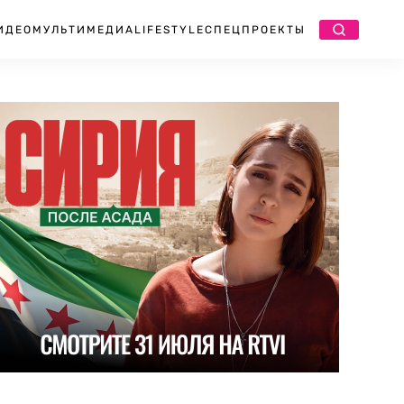
ИДЕО
МУЛЬТИМЕДИА
LIFESTYLE
СПЕЦПРОЕКТЫ