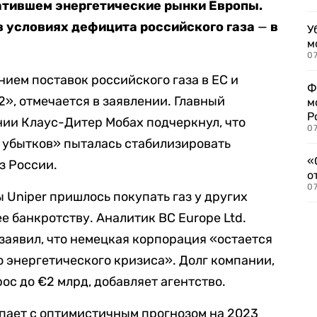
атившем энергетические рынки Европы.
 в условиях дефицита российского газа
—
в
У
м
07
нием поставок российского газа в ЕС и
Ф
2», отмечается в заявлении. Главный
м
Р
ии Клаус-Дитер Мобах подчеркнул, что
07
убытков» пыталась стабилизировать
«
з России.
о
07
 Uniper пришлось покупать газ у других
ее банкротству. Аналитик BC Europe Ltd.
 заявил, что немецкая корпорация «остается
 энергетического кризиса». Долг компании,
ос до €2 млрд, добавляет агентство.
упает с оптимистичным прогнозом на 2023