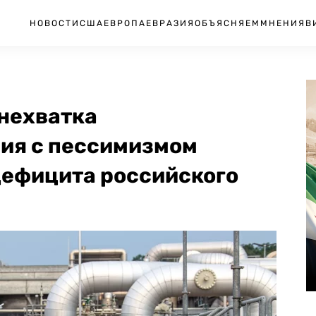
НОВОСТИ
США
ЕВРОПА
ЕВРАЗИЯ
ОБЪЯСНЯЕМ
МНЕНИЯ
В
нехватка
ния с пессимизмом
 дефицита российского