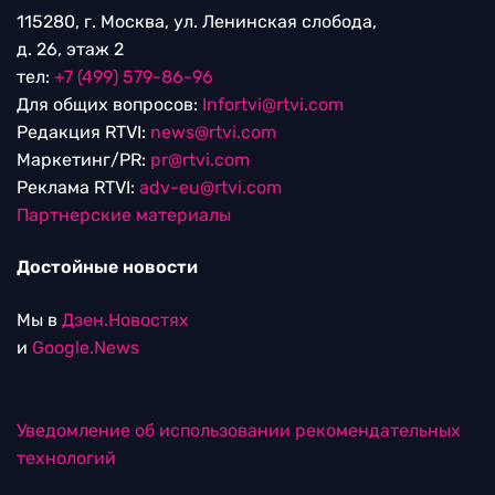
115280, г. Москва, ул. Ленинская слобода,
д. 26, этаж 2
тел:
+7 (499) 579-86-96
Для общих вопросов:
Infortvi@rtvi.com
Редакция RTVI:
news@rtvi.com
Маркетинг/PR:
pr@rtvi.com
Реклама RTVI:
adv-eu@rtvi.com
Партнерские материалы
Достойные новости
Мы в
Дзен.Новостях
и
Google.News
Уведомление об использовании рекомендательных
технологий