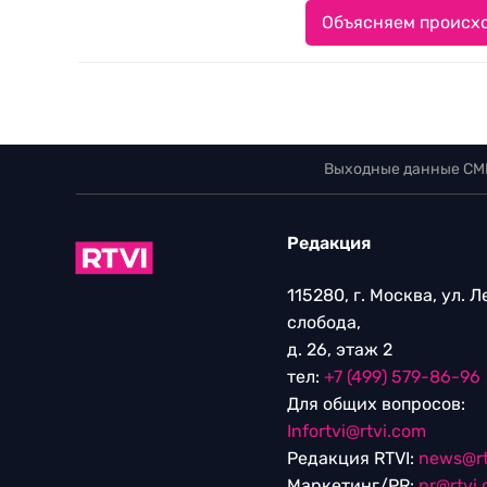
Объясняем происхо
Выходные данные СМ
Редакция
115280, г. Москва, ул. 
слобода,
д. 26, этаж 2
тел:
+7 (499) 579-86-96
Для общих вопросов:
Infortvi@rtvi.com
Редакция RTVI:
news@rt
Маркетинг/PR:
pr@rtvi