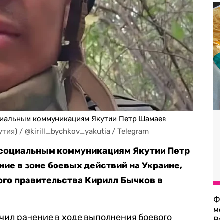
циальным коммуникациям Якутии Петр Шамаев
ия) / @kirill_bychkov_yakutia / Telegram
 социальным коммуникациям Якутии Петр
ие в зоне боевых действий на Украине,
го правительства Кирилл Бычков в
Ф
м
чил ранение в ходе выполнения боевого
Р