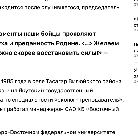
07
находится после случившегося, председатель
«
о
07
моменты наши бойцы проявляют
уха и преданность Родине. <…> Желаем
П
л
жно скорее восстановить силы!» —
07
У
э
 1985 года в селе Тасагар Вилюйского района
07
окончил Якутский государственный
а по специальности «эколог-преподаватель».
лет работал менеджером ОАО КБ «Восточный
еверо-Восточном федеральном университете,