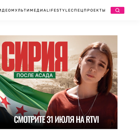
ИДЕО
МУЛЬТИМЕДИА
LIFESTYLE
СПЕЦПРОЕКТЫ