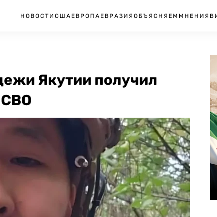
НОВОСТИ
США
ЕВРОПА
ЕВРАЗИЯ
ОБЪЯСНЯЕМ
МНЕНИЯ
В
дежи Якутии получил
 СВО