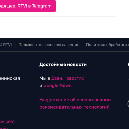
дящее. RTVI в Telegram
И RTVI
|
Пользовательское соглашение
|
Политика обработки
Достойные новости
Ленинская
Мы в
Дзен.Новостях
и
Google.News
Уведомление об использовании
рекомендательных технологий
vi.com
.com