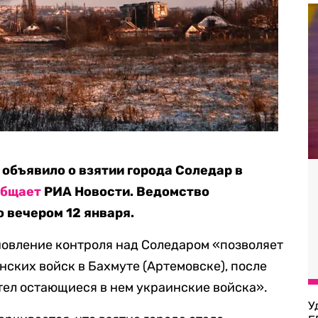
объявило о взятии города Соледар в
общает
РИА Новости. Ведомство
 вечером 12 января.
новление контроля над Соледаром «позволяет
нских войск в Бахмуте (Артемовске), после
отел остающиеся в нем украинские войска».
У