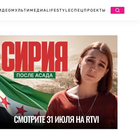
ИДЕО
МУЛЬТИМЕДИА
LIFESTYLE
СПЕЦПРОЕКТЫ