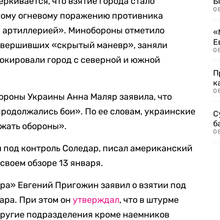
ркивается, что взятие города стало
Б
0
ному огневому поражению противника
и артиллерией». Минобороны отметило
«
Е
овершивших «скрытый маневр», заняли
0
окировали город с северной и южной
П
к
0
ороны Украины Анна Маляр заявила, что
продолжались бои». По ее словам, украинские
С
б
жать обороны».
0
и под контроль Соледар, писал американский
 своем обзоре 13 января.
ера» Евгений Пригожин заявил о взятии под
ара. При этом он
утверждал
, что в штурме
другие подразделения кроме наемников