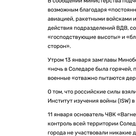
В сообщении министерства подче
возможным благодаря «постоян
авиацией, ракетными войсками 
действия подразделений ВДВ, с
«господствующие высоты» и «бл
сторон».
Утром 13 января замглавы Миноб
«ночь в Соледаре была горячей, 
военные «отважно пытаются дер
О том, что российские силы взял
Институт изучения войны (ISW) в
11 января основатель ЧВК «Вагн
контроль всей территории Солед
города не участвовали никакие 