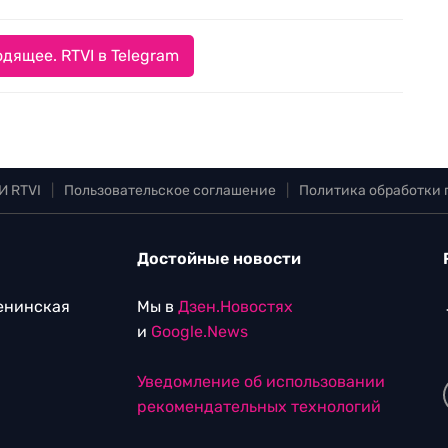
дящее. RTVI в Telegram
И RTVI
|
Пользовательское соглашение
|
Политика обработки
Достойные новости
Ленинская
Мы в
Дзен.Новостях
и
Google.News
Уведомление об использовании
рекомендательных технологий