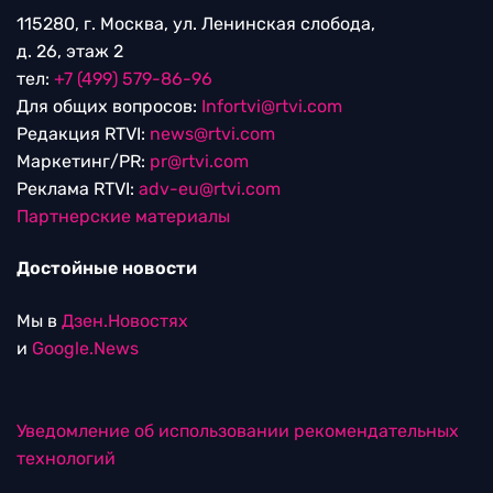
115280, г. Москва, ул. Ленинская слобода,
д. 26, этаж 2
тел:
+7 (499) 579-86-96
Для общих вопросов:
Infortvi@rtvi.com
Редакция RTVI:
news@rtvi.com
Маркетинг/PR:
pr@rtvi.com
Реклама RTVI:
adv-eu@rtvi.com
Партнерские материалы
Достойные новости
Мы в
Дзен.Новостях
и
Google.News
Уведомление об использовании рекомендательных
технологий