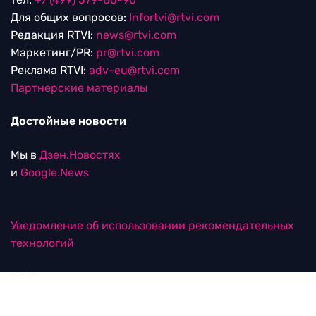
Для общих вопросов:
Infortvi@rtvi.com
Редакция RTVI:
news@rtvi.com
Маркетинг/PR:
pr@rtvi.com
Реклама RTVI:
adv-eu@rtvi.com
Партнерские материалы
Достойные новости
Мы в
Дзен.Новостях
и
Google.News
Уведомление об использовании рекомендательных
технологий
RTVI в соцсетях