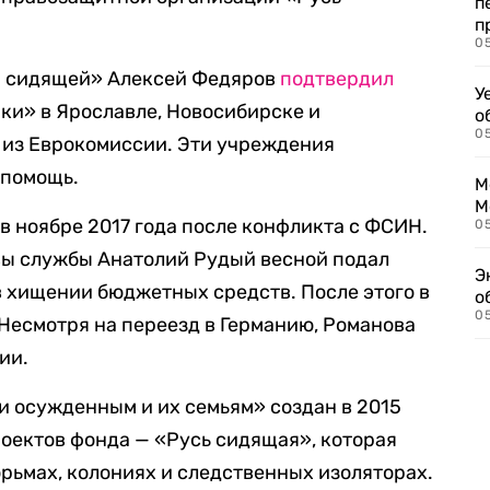
п
п
0
и сидящей» Алексей Федяров
подтвердил
У
ки» в Ярославле, Новосибирске и
о
0
 из Еврокомиссии. Эти учреждения
 помощь.
М
М
в ноябре 2017 года после конфликта с ФСИН.
05
авы службы Анатолий Рудый весной подал
Э
 в хищении бюджетных средств. После этого в
о
05
Несмотря на переезд в Германию, Романова
ии.
 осужденным и их семьям» создан в 2015
роектов фонда — «Русь сидящая», которая
рьмах, колониях и следственных изоляторах.