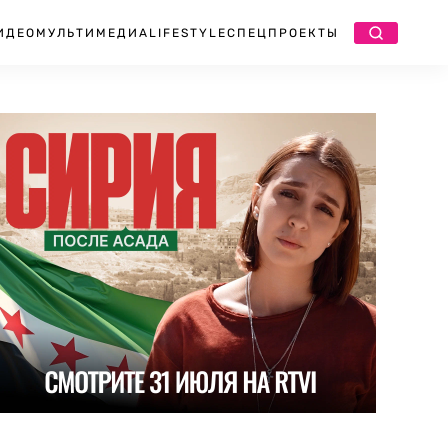
ИДЕО
МУЛЬТИМЕДИА
LIFESTYLE
СПЕЦПРОЕКТЫ