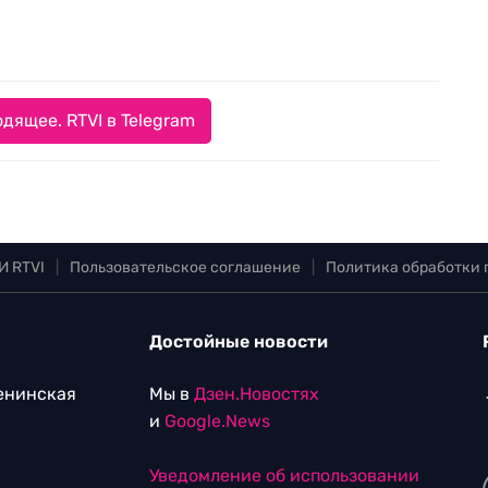
дящее. RTVI в Telegram
И RTVI
|
Пользовательское соглашение
|
Политика обработки
Достойные новости
Ленинская
Мы в
Дзен.Новостях
и
Google.News
Уведомление об использовании