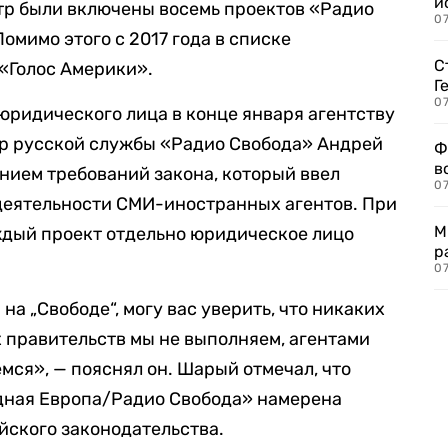
и
стр были включены восемь проектов «Радио
0
омимо этого с 2017 года в списке
С
«Голос Америки».
Г
07
 юридического лица в конце января агентству
р русской службы «Радио Свобода» Андрей
Ф
в
нием требований закона, который ввел
07
деятельности СМИ-иностранных агентов. При
М
ждый проект отдельно юридическое лицо
р
07
на „Свободе“, могу вас уверить, что никаких
 правительств мы не выполняем, агентами
мся», — пояснял он. Шарый отмечал, что
дная Европа/Радио Свобода» намерена
йского законодательства.