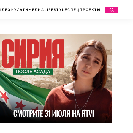
ИДЕО
МУЛЬТИМЕДИА
LIFESTYLE
СПЕЦПРОЕКТЫ