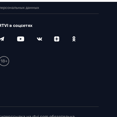
 персональных данных
RTVI в соцсетях
18+
иперссылка на rtvi.com обязательна