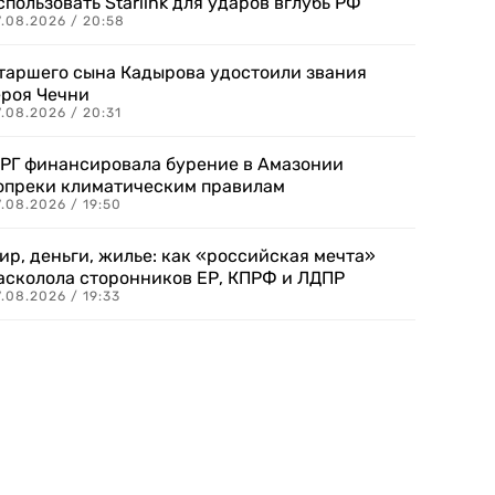
спользовать Starlink для ударов вглубь РФ
7.08.2026 / 20:58
таршего сына Кадырова удостоили звания
ероя Чечни
.08.2026 / 20:31
РГ финансировала бурение в Амазонии
опреки климатическим правилам
.08.2026 / 19:50
ир, деньги, жилье: как «российская мечта»
асколола сторонников ЕР, КПРФ и ЛДПР
.08.2026 / 19:33