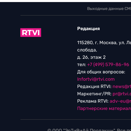
Выходные данные СМ
Редакция
115280, г. Москва, ул. 
слобода,
д. 26, этаж 2
тел:
+7 (499) 579-86-96
Для общих вопросов:
Infortvi@rtvi.com
Редакция RTVI:
news@rt
Маркетинг/PR:
pr@rtvi
Реклама RTVI:
adv-eu@r
Партнерские материа
© ООО "ЭрТиВиАй Продакшн". Все пр