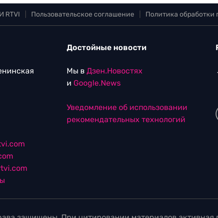
И RTVI
|
Пользовательское соглашение
|
Политика обработки
Достойные новости
Ленинская
Мы в
Дзен.Новостях
и
Google.News
Уведомление об использовании
рекомендательных технологий
vi.com
.com
tvi.com
лы
ава защищены. При цитировании материалов активная г