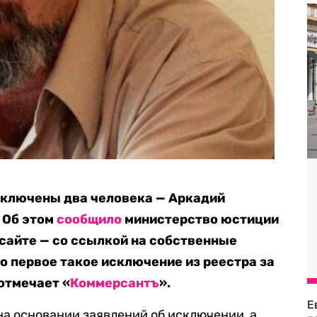
сключены два человека — Аркадий
 Об этом
сообщило
министерство юстиции
сайте — со ссылкой на собственные
о первое такое исключение из реестра за
отмечает «
Коммерсантъ
».
Е
а основании заявлений об исключении, а