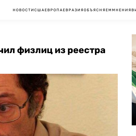
НОВОСТИ
США
ЕВРОПА
ЕВРАЗИЯ
ОБЪЯСНЯЕМ
МНЕНИЯ
В
ил физлиц из реестра