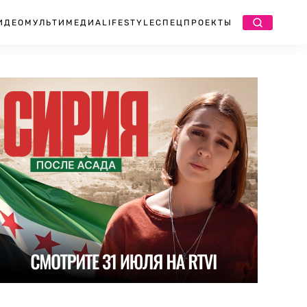
ИДЕО
МУЛЬТИМЕДИА
LIFESTYLE
СПЕЦПРОЕКТЫ