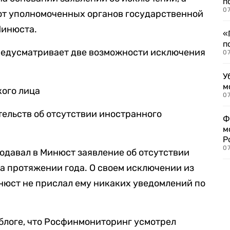
п
07
от уполномоченных органов государственной
Минюста.
«
п
редусматривает две возможности исключения
07
У
м
кого лица
07
ельств об отсутствии иностранного
Ф
м
Р
07
одавал в Минюст заявление об отсутствии
а протяжении года. О своем исключении из
инюст не прислал ему никаких уведомлений по
блоге, что Росфинмониторинг усмотрел