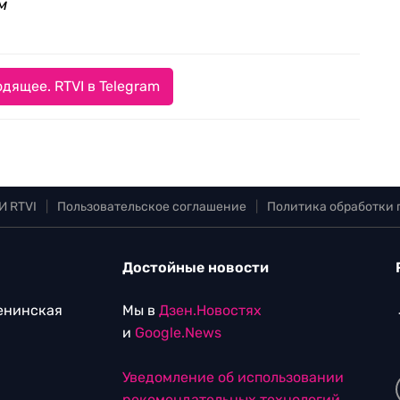
м
дящее. RTVI в Telegram
И RTVI
|
Пользовательское соглашение
|
Политика обработки
Достойные новости
Ленинская
Мы в
Дзен.Новостях
и
Google.News
Уведомление об использовании
рекомендательных технологий