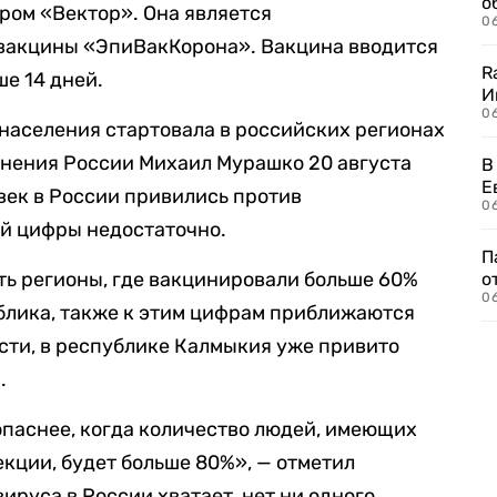
о
ром «Вектор». Она является
06
вакцины «ЭпиВакКорона». Вакцина вводится
R
е 14 дней.
И
0
населения стартовала в российских регионах
анения России Михаил Мурашко 20 августа
В
Е
овек в России привились против
06
той цифры недостаточно.
П
сть регионы, где вакцинировали больше 60%
о
06
блика, также к этим цифрам приближаются
сти, в республике Калмыкия уже привито
.
опаснее, когда количество людей, имеющих
кции, будет больше 80%», — отметил
ируса в России хватает, нет ни одного