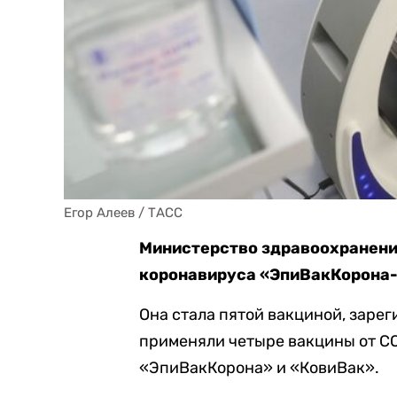
Егор Алеев / ТАСС
Министерство здравоохранени
коронавируса «ЭпиВакКорона-
Она стала пятой вакциной, зарег
применяли четыре вакцины от CO
«ЭпиВакКорона» и «КовиВак».