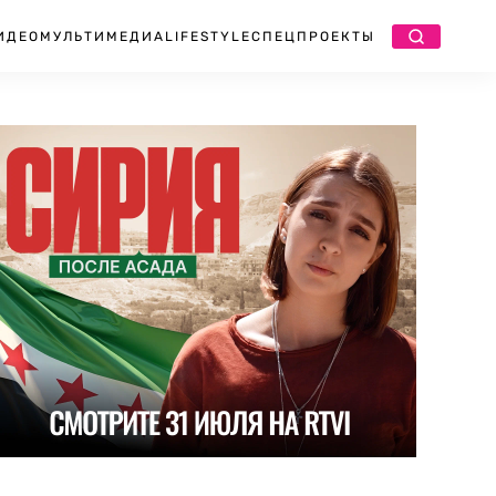
ИДЕО
МУЛЬТИМЕДИА
LIFESTYLE
СПЕЦПРОЕКТЫ