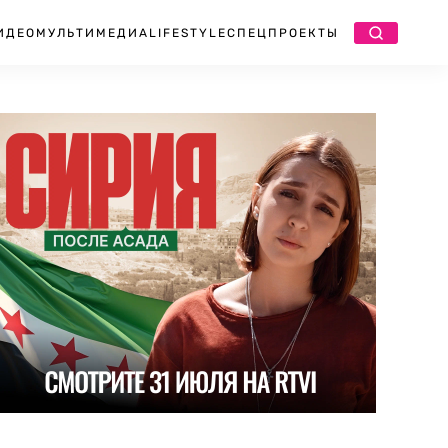
ИДЕО
МУЛЬТИМЕДИА
LIFESTYLE
СПЕЦПРОЕКТЫ