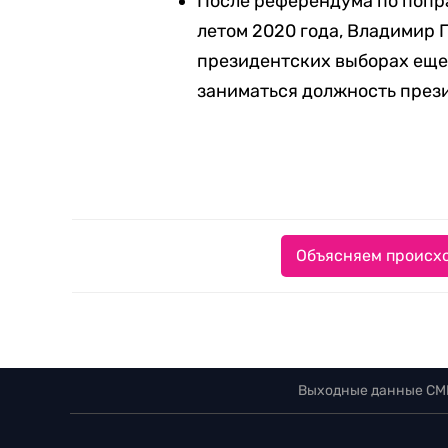
После референдума по попр
летом 2020 года, Владимир 
президентских выборах еще 
заниматься должность прези
Объясняем происхо
Выходные данные СМ