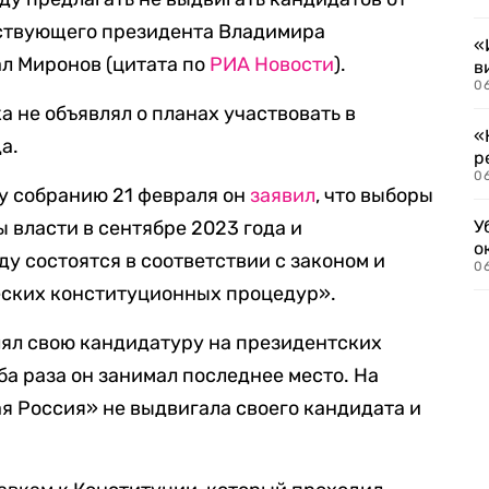
ствующего президента Владимира
«
л Миронов (цитата по
РИА Новости
).
в
06
 не объявлял о планах участвовать в
«
а.
р
06
у собранию 21 февраля он
заявил
, что выборы
 власти в сентябре 2023 года и
У
о
у состоятся в соответствии с законом и
06
ских конституционных процедур».
ял свою кандидатуру на президентских
Оба раза он занимал последнее место. На
я Россия» не выдвигала своего кандидата и