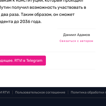
авкам к Конституции, который проходил
Путин получил возможность участвовать в
два раза. Таким образом, он сможет
дента до 2036 года.
Даниил Адамов
Связаться с автором
дящее. RTVI в Telegram
И RTVI
|
Пользовательское соглашение
|
Политика обработки